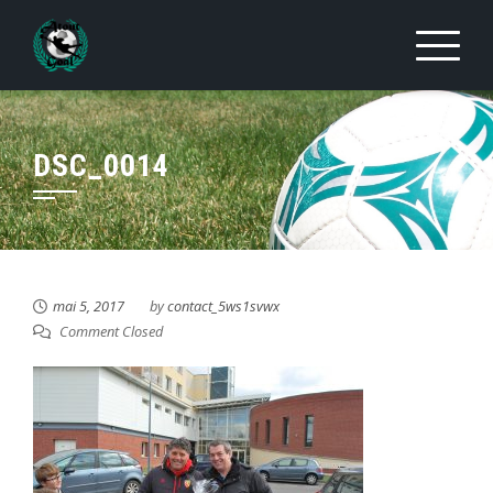
Skip
to
content
DSC_0014
mai 5, 2017
by
contact_5ws1svwx
Comment Closed