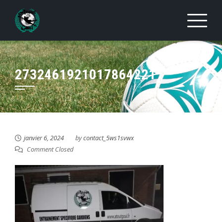
Skip
to
content
2732461921017864221
janvier 6, 2024
by
contact_5ws1svwx
Comment Closed