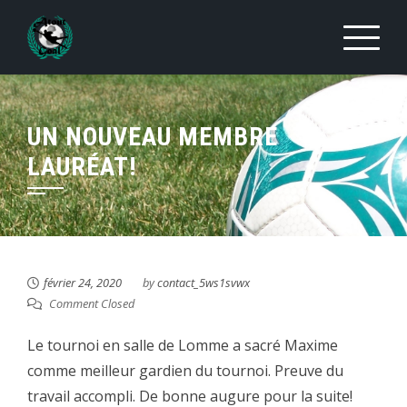
Skip
to
content
UN NOUVEAU MEMBRE
LAURÉAT!
février 24, 2020
by
contact_5ws1svwx
Comment Closed
Le tournoi en salle de Lomme a sacré Maxime
comme meilleur gardien du tournoi. Preuve du
travail accompli. De bonne augure pour la suite!