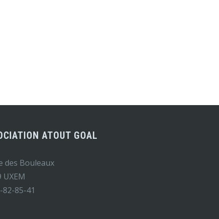
OCIATION ATOUT GOAL
e des Bouleaux
9 UXEM
-82-85-41