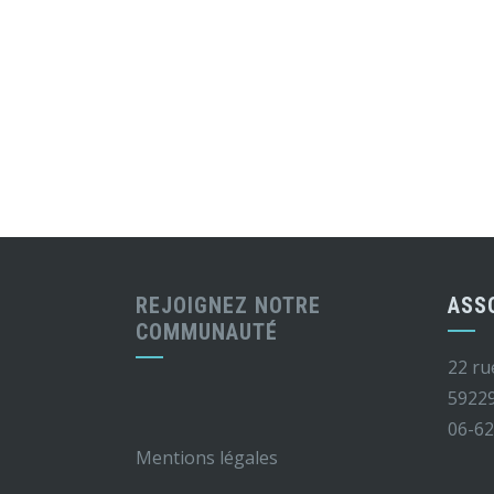
REJOIGNEZ NOTRE
ASS
COMMUNAUTÉ
22 ru
5922
06-62
Mentions légales