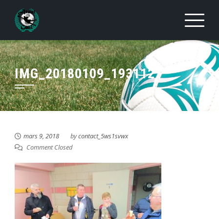
Skip
to
content
IMG_20180109_193112
mars 9, 2018
by
contact_5ws1svwx
Comment Closed