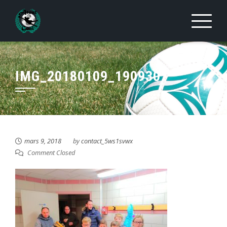
Skip
to
content
IMG_20180109_190930
mars 9, 2018
by
contact_5ws1svwx
Comment Closed