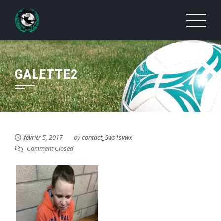
Skip
to
content
GALETTE2
février 5, 2017
by
contact_5ws1svwx
Comment Closed