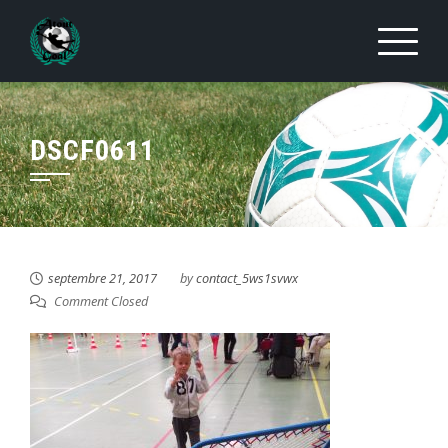
Skip
to
content
DSCF0611
septembre 21, 2017
by
contact_5ws1svwx
Comment Closed