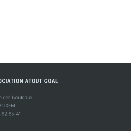
OCIATION ATOUT GOAL
e des Bouleaux
9 UXEM
-82-85-41