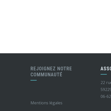
REJOIGNEZ NOTRE
ASS
COMMUNAUTÉ
22 ru
5922
06-62
Mentions légales