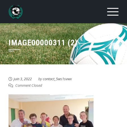
Skip
to
content
IMAGE00000311 (2)
juin 3, 2022
by
contact_5ws1svwx
Comment Closed