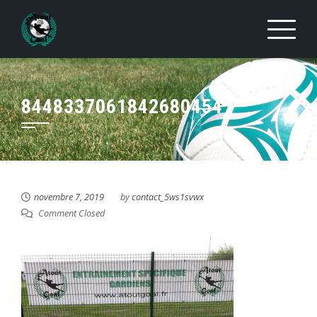
Skip
to
content
8448337061842680454
novembre 7, 2019
by
contact_5ws1svwx
Comment Closed