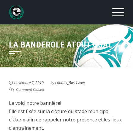
Skip
to
content
LA BANDEROLE ATOUT GOAL
novembre 7, 2019
by
contact_5ws1svwx
Comment Closed
La voici notre bannière!
Elle est fixée sur la clôture du stade municipal
d’Uxem afin de rappeler notre présence et les lieux
d’entraînement.