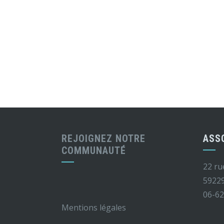
REJOIGNEZ NOTRE
ASS
COMMUNAUTÉ
22 ru
5922
06-62
Mentions légales