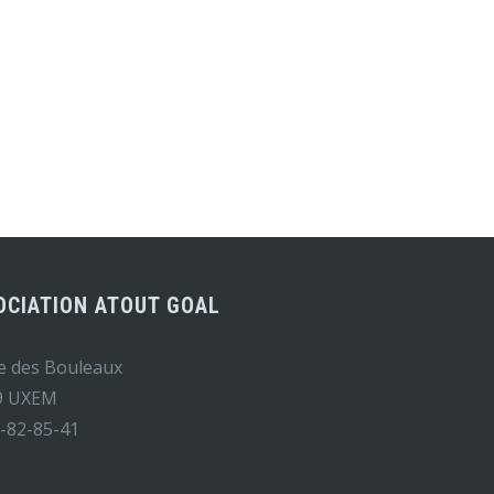
OCIATION ATOUT GOAL
e des Bouleaux
9 UXEM
-82-85-41