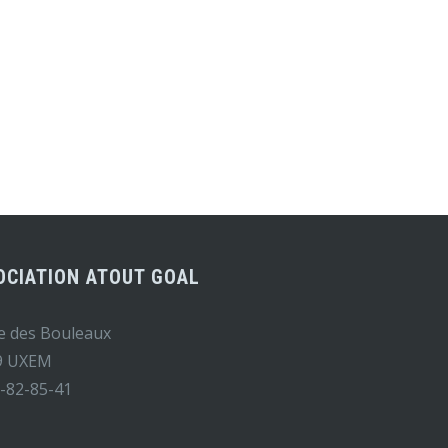
OCIATION ATOUT GOAL
e des Bouleaux
9 UXEM
-82-85-41