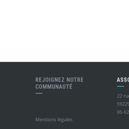
REJOIGNEZ NOTRE
ASS
COMMUNAUTÉ
22 ru
5922
06-62
Mentions légales