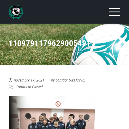
Skip
to
content
1109791179629005491
novembre 17, 2021
by
contact_5ws1svwx
Comment Closed